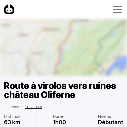
Route à virolos vers ruines
château Oliferne
Johan
•
1 roadbook
Distance
Durée
Niveau
63 km
1h00
Débutant