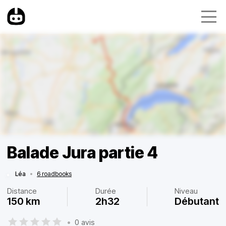
Balade Jura partie 4
Léa
•
6 roadbooks
Distance
Durée
Niveau
150 km
2h32
Débutant
•
0 avis