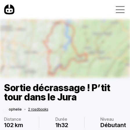
Sortie décrassage ! P’tit
tour dans le Jura
ophelie
•
2 roadbooks
Distance
Durée
Niveau
102 km
1h32
Débutant