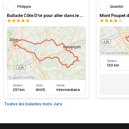
Philippe
Quentin
Ballade Côte D’or pour aller dans le Doubs
Mont Poupet d
Distance
120 km
Distance
Durée
Niveau
251 km
4h05
Intermédiaire
Toutes les balades moto Jura