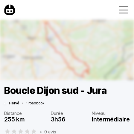
Boucle Dijon sud - Jura
Hervé
•
1 roadbook
Distance
Durée
Niveau
255 km
3h56
Intermédiaire
•
0 avis