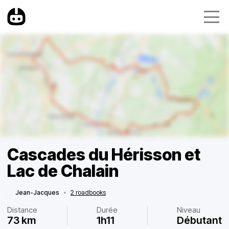
Cascades du Hérisson et
Lac de Chalain
Jean-Jacques
•
2 roadbooks
Distance
Durée
Niveau
73 km
1h11
Débutant