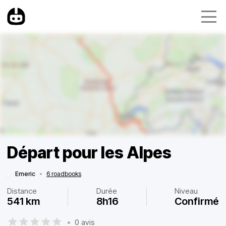
Départ pour les Alpes
Emeric
•
6 roadbooks
Distance
Durée
Niveau
541 km
8h16
Confirmé
•
0 avis