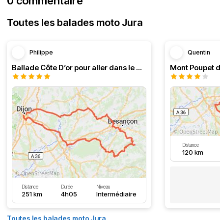
0 commentaire
Toutes les balades moto Jura
Philippe
Quentin
Ballade Côte D’or pour aller dans le Doubs
Mont Poupet d
Distance
120 km
Distance
Durée
Niveau
251 km
4h05
Intermédiaire
Toutes les balades moto Jura