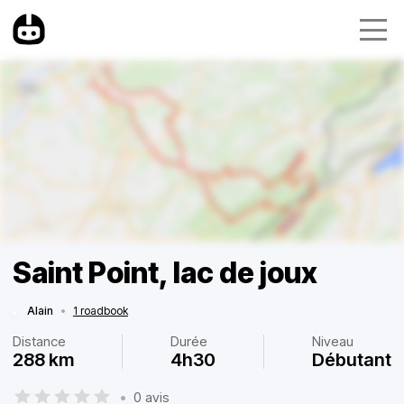
Saint Point, lac de joux
Alain
•
1 roadbook
Distance
Durée
Niveau
288 km
4h30
Débutant
•
0 avis