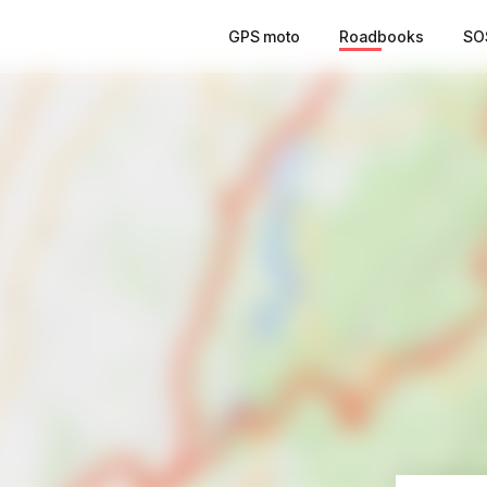
GPS moto
Roadbooks
SO