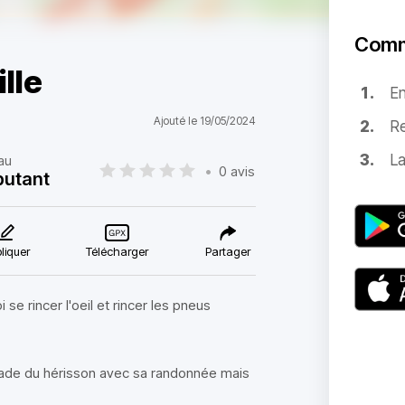
Comm
lle
E
Ajouté le 19/05/2024
Re
La
au
•
0 avis
utant
liquer
Télécharger
Partager
se rincer l'oeil et rincer les pneus
scade du hérisson avec sa randonnée mais