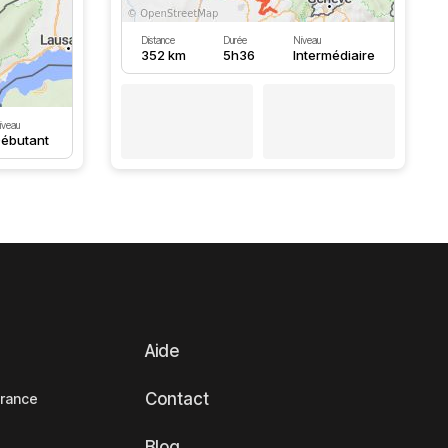
Distance
Durée
Niveau
352 km
5h36
Intermédiaire
iveau
ébutant
Aide
Contact
France
Blog