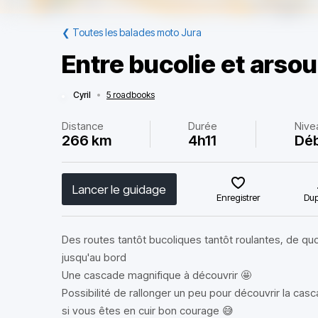
❮
Toutes les balades moto Jura
Entre bucolie et arsoui
Cyril
•
5 roadbooks
Distance
Durée
Nive
266 km
4h11
Déb
Lancer le guidage
Enregistrer
Dup
Des routes tantôt bucoliques tantôt roulantes, de quoi 
jusqu'au bord
Une cascade magnifique à découvrir 🤩
Possibilité de rallonger un peu pour découvrir la ca
si vous êtes en cuir bon courage 😅