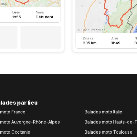
Durée
Niveau
1h55
Débutant
Distance
Durée
N
235 km
3h49
D
lades par lieu
 moto France
Balades moto Italie
 moto Auvergne-Rhône-Alpes
Balades moto Hauts-de-
moto Occitanie
Balades moto Toulouse