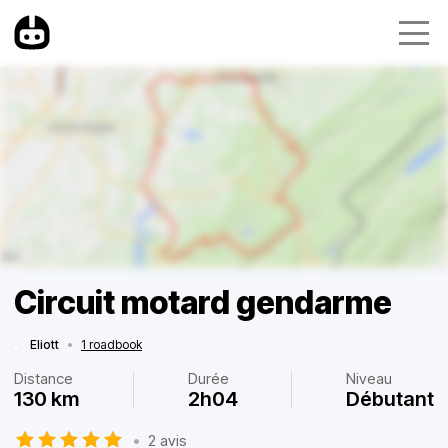
Circuit motard gendarme
Eliott
•
1 roadbook
Distance
Durée
Niveau
130 km
2h04
Débutant
•
2 avis