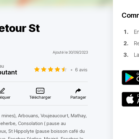
Comm
etour St
E
Re
Ajouté le 30/09/2023
La
au
•
6 avis
butant
liquer
Télécharger
Partager
s mines), Arbouans, Voujeaucourt, Mathay,
lleherbe, Consolation ( pause au
reux, St Hippolyte (pause boisson café du
que, Fesches l’église, Meziré, Fesches le