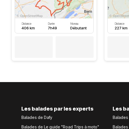
Distance
Durée
Niveau
Distance
406 km
7h49
Débutant
227 km
Les balades par les experts
Les ba
Balades de Dafy
Balades
Balades de Le guide "Road Trips à moto"
Balades