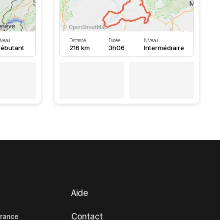
iveau
Distance
Durée
Niveau
ébutant
216 km
3h06
Intermédiaire
Aide
Contact
France