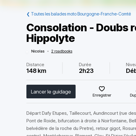
❮
Toutes les balades moto Bourgogne-Franche-Comté
Consolation - Doubs r
Hippolyte
Nicolas
•
2 roadbooks
Distance
Durée
Nive
148 km
2h23
Dé
Lancer le guidage
Enregistrer
Dup
Départ Dafy Etupes, Taillecourt, Aundincourt (rue de
Pont de Roide, bifurcation à droite à Noirfontaine, Be
belvédère de la roche du Pretre), retour gigot, Rosu
centre), Montécheroux, Blamont, Glay, St Dizier l’évê