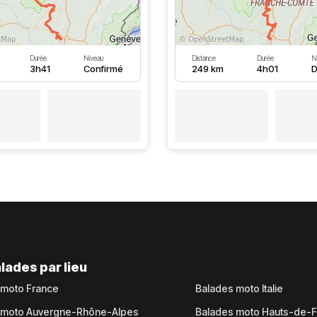
Durée
Niveau
Distance
Durée
N
3h41
Confirmé
249 km
4h01
D
lades par lieu
 moto France
Balades moto Italie
 moto Auvergne-Rhône-Alpes
Balades moto Hauts-de-