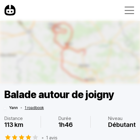
Balade autour de joigny
Yann
•
1 roadbook
Distance
Durée
Niveau
113 km
1h46
Débutant
•
1 avis