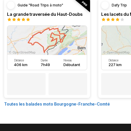
Guide "Road Trips à moto"
Dafy Trip
La grande traversée du Haut-Doubs
Les lacets du
Distance
Durée
Niveau
Distance
406 km
7h49
Débutant
227 km
Toutes les balades moto Bourgogne-Franche-Comté