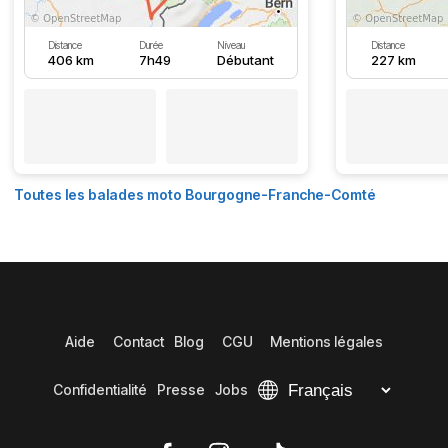
Distance
Durée
Niveau
Distance
406 km
7h49
Débutant
227 km
Toutes les balades moto Bourgogne-Franche-Comté
Aide
Contact
Blog
CGU
Mentions légales
Confidentialité
Presse
Jobs