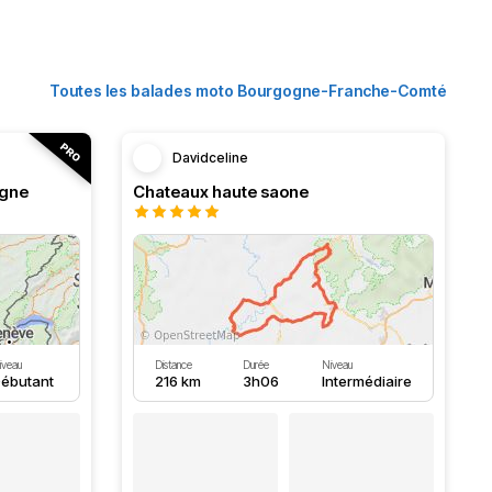
Toutes les balades moto Bourgogne-Franche-Comté
Davidceline
ogne
Chateaux haute saone
iveau
Distance
Durée
Niveau
ébutant
216 km
3h06
Intermédiaire