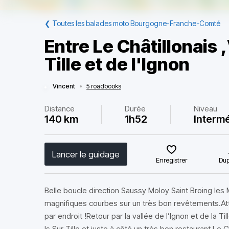
❮
Toutes les balades moto Bourgogne-Franche-Comté
Entre Le Châtillonais 
Tille et de l'Ignon
Vincent
•
5 roadbooks
Distance
Durée
Niveau
140 km
1h52
Intermé
Lancer le guidage
Enregistrer
Dup
Belle boucle direction Saussy Moloy Saint Broing les 
magnifiques courbes sur un très bon revêtements.At
par endroit !Retour par la vallée de l’Ignon et de la Ti
Is Sur Tille et juste à côté un très bon restaurant Le 