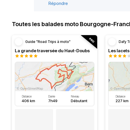
Répondre
Toutes les balades moto Bourgogne-Fran
Guide "Road Trips à moto"
Dafy T
La grande traversée du Haut-Doubs
Les lacet
Distance
Durée
Niveau
Distance
406 km
7h49
Débutant
227 km