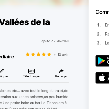
Comm
,Vallées de la
E
Re
Ajouté le 29/07/2023
La
•
10 avis
diaire
liquer
Télécharger
Partager
Moines etc… avec tout le long du trajet,de
tention aux zones boisées,un peu humide
lle.Une petite halte au bar Le Tisonniers à
Cheval Blanc (très bon et pas chère).