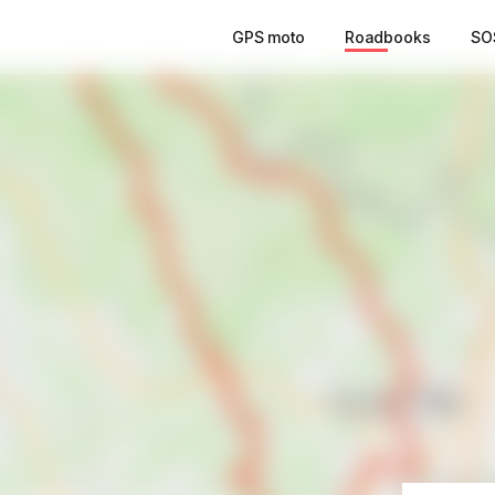
GPS moto
Roadbooks
SO