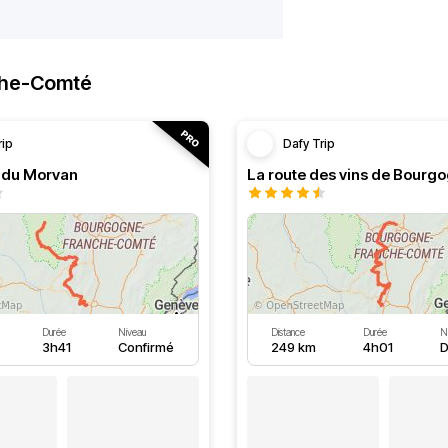
che-Comté
rip
Dafy Trip
s du Morvan
La route des vins de Bourg
Durée
Niveau
Distance
Durée
N
3h41
Confirmé
249 km
4h01
D