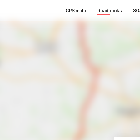
GPS moto
Roadbooks
SO