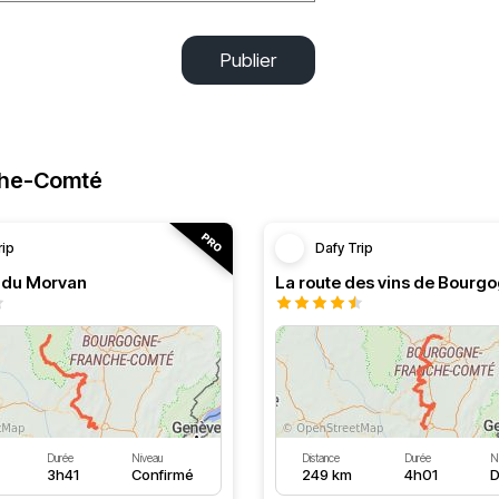
Publier
che-Comté
rip
Dafy Trip
s du Morvan
La route des vins de Bourg
Durée
Niveau
Distance
Durée
N
3h41
Confirmé
249 km
4h01
D