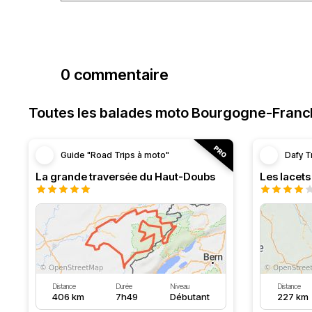
0 commentaire
Toutes les balades moto Bourgogne-Fran
Guide "Road Trips à moto"
Dafy T
La grande traversée du Haut-Doubs
Les lacet
Distance
Durée
Niveau
Distance
406 km
7h49
Débutant
227 km