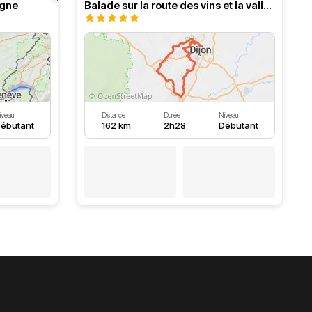
ogne
Balade sur la route des vins et la vallée de l’ouche
iveau
Distance
Durée
Niveau
ébutant
162 km
2h28
Débutant