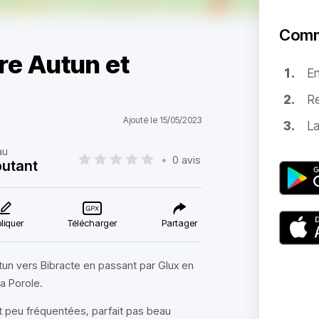
Comm
re Autun et
E
Re
Ajouté le 15/05/2023
La
au
•
0 avis
utant
liquer
Télécharger
Partager
tun vers Bibracte en passant par Glux en
a Porole.
 peu fréquentées, parfait pas beau