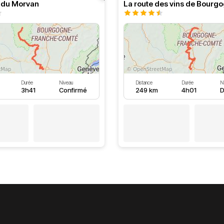
s du Morvan
La route des vins de Bourg
Durée
Niveau
Distance
Durée
N
3h41
Confirmé
249 km
4h01
D