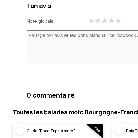
Ton avis
Note globale
0 commentaire
Toutes les balades moto Bourgogne-Fran
Guide "Road Trips à moto"
Dafy T