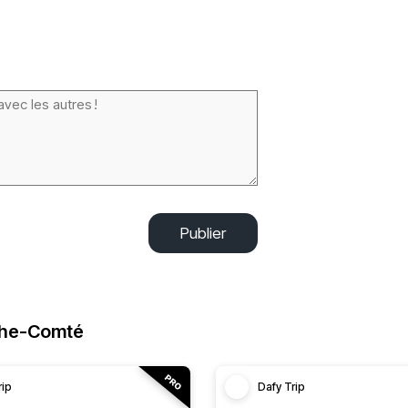
Publier
che-Comté
rip
Dafy Trip