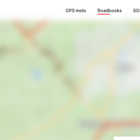
GPS moto
Roadbooks
SO