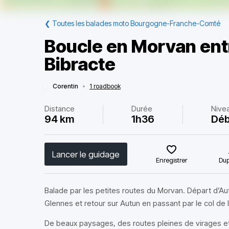
❮
Toutes les balades moto Bourgogne-Franche-Comté
Boucle en Morvan ent
Bibracte
Corentin
•
1 roadbook
Distance
Durée
Nive
94 km
1h36
Déb
Lancer le guidage
Enregistrer
Dup
Balade par les petites routes du Morvan. Départ d’Au
Glennes et retour sur Autun en passant par le col de l
De beaux paysages, des routes pleines de virages et