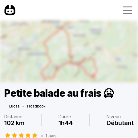
Petite balade au frais 🥶
Lucas
•
1 roadbook
Distance
Durée
Niveau
102 km
1h44
Débutant
•
1 avis