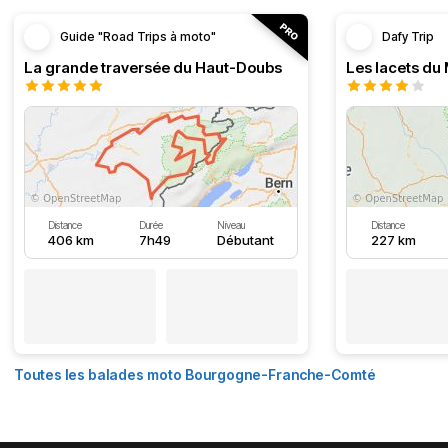
Guide "Road Trips à moto"
Dafy Trip
La grande traversée du Haut-Doubs
Les lacets du
Distance
Durée
Niveau
Distance
406 km
7h49
Débutant
227 km
Toutes les balades moto Bourgogne-Franche-Comté