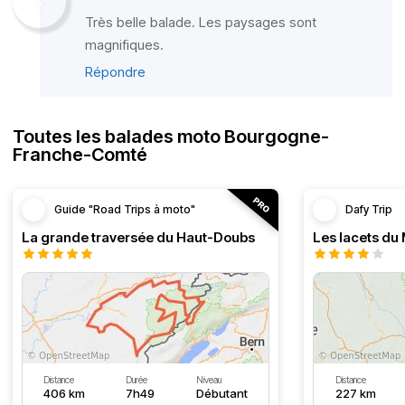
Très belle balade. Les paysages sont
magnifiques.
Répondre
Toutes les balades moto Bourgogne-
Franche-Comté
Guide "Road Trips à moto"
Dafy Trip
La grande traversée du Haut-Doubs
Les lacets du
Distance
Durée
Niveau
Distance
406 km
7h49
Débutant
227 km