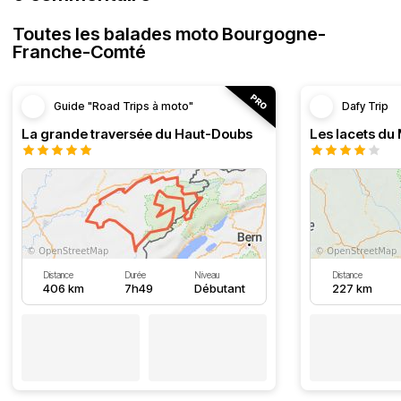
Toutes les balades moto Bourgogne-
Franche-Comté
Guide "Road Trips à moto"
Dafy Trip
La grande traversée du Haut-Doubs
Les lacets du
Distance
Durée
Niveau
Distance
406 km
7h49
Débutant
227 km