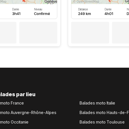
Durée
Niveau
Distance
Durée
N
3h41
Confirmé
249 km
4h01
D
lades par lieu
 moto France
Balades moto Italie
 moto Auvergne-Rhône-Alpes
Balades moto Hauts-de-
moto Occitanie
Balades moto Toulouse