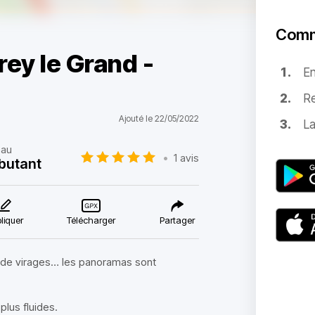
Comm
irey le Grand -
E
Re
Ajouté le 22/05/2022
La
eau
•
1 avis
butant
liquer
Télécharger
Partager
 de virages… les panoramas sont
plus fluides.