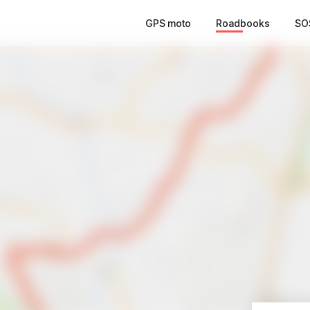
GPS moto
Roadbooks
SO