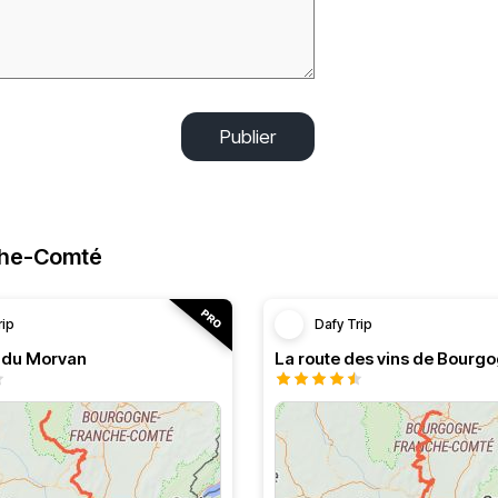
Publier
che-Comté
rip
Dafy Trip
s du Morvan
La route des vins de Bourg