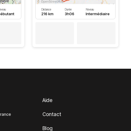
iveau
Distance
Durée
Niveau
ébutant
216 km
3h06
Intermédiaire
Aide
Contact
France
Blog