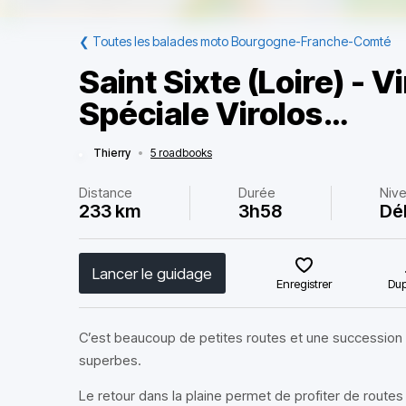
❮
Toutes les balades moto Bourgogne-Franche-Comté
Saint Sixte (Loire) - V
Spéciale Virolos…
Thierry
•
5 roadbooks
Distance
Durée
Niv
233 km
3h58
Dé
Lancer le guidage
Enregistrer
Dup
C’est beaucoup de petites routes et une succession
superbes.
Le retour dans la plaine permet de profiter de routes 