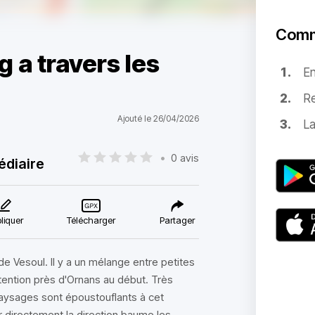
Comm
g a travers les
E
Re
Ajouté le 26/04/2026
La
•
0 avis
édiaire
liquer
Télécharger
Partager
e Vesoul. Il y a un mélange entre petites
tention près d'Ornans au début. Très
 paysages sont époustouflants à cet
ier directement la direction baume les