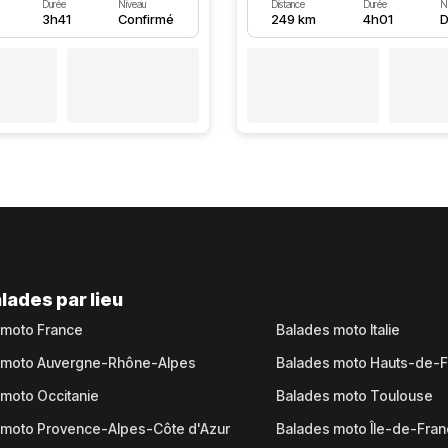
Durée
Niveau
Distance
Durée
N
3h41
Confirmé
249 km
4h01
D
lades par lieu
 moto France
Balades moto Italie
 moto Auvergne-Rhône-Alpes
Balades moto Hauts-de-
moto Occitanie
Balades moto Toulouse
 moto Provence-Alpes-Côte d'Azur
Balades moto Île-de-Fra