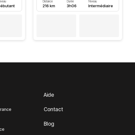
iveau
Distance
Durée
Niveau
ébutant
216 km
3h06
Intermédiaire
Aide
Contact
France
Blog
nce