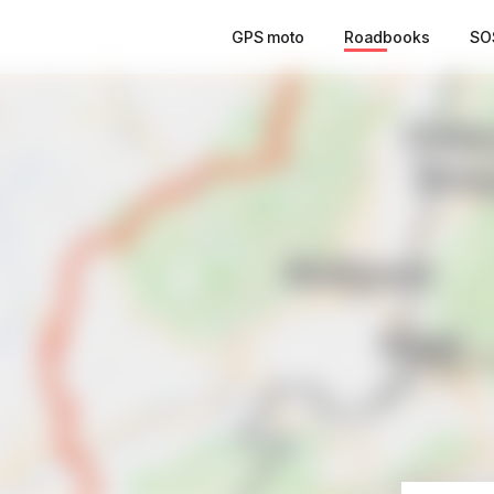
GPS moto
Roadbooks
SO