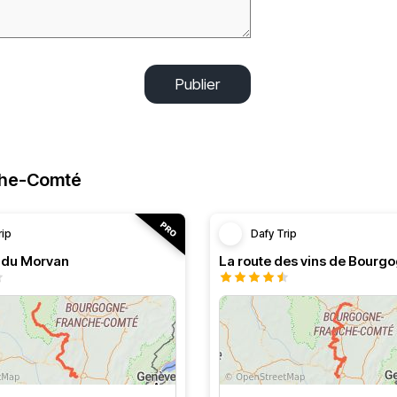
Publier
che-Comté
rip
Dafy Trip
s du Morvan
La route des vins de Bourg