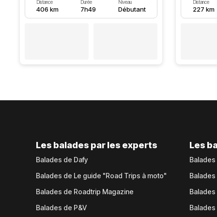
Distance
Durée
Niveau
Distance
406 km
7h49
Débutant
227 km
Les balades par les experts
Les ba
Balades de Dafy
Balades
Balades de Le guide "Road Trips à moto"
Balades
Balades de Roadtrip Magazine
Balades 
Balades de P&V
Balades