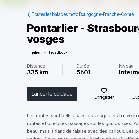
❮
Toutes les balades moto Bourgogne-Franche-Comté
Pontarlier - Strasbour
vosges
julien
•
1 roadbook
Distance
Durée
Niveau
335 km
5h01
Interm
Lancer le guidage
Enregistrer
Dup
Les routes sont belles dans les vosges et au niveau d
routes et quelques passages sur les grands axes. At
beau, mais a flanc de falaise avec des cailloux. Les
endroit. Ça se roule vraiment à faible allure. Privilég