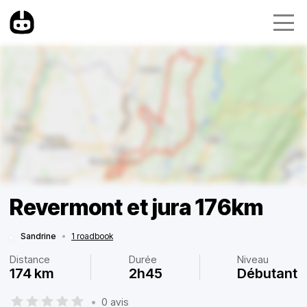
Revermont et jura 176km
Sandrine
•
1 roadbook
Distance
Durée
Niveau
174 km
2h45
Débutant
•
0 avis