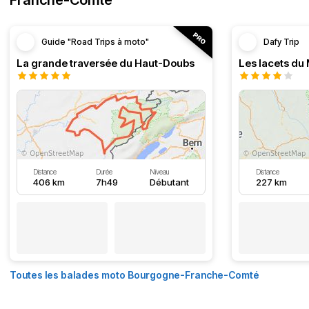
Franche-Comté
Guide "Road Trips à moto"
Dafy Trip
La grande traversée du Haut-Doubs
Les lacets du
Distance
Durée
Niveau
Distance
406 km
7h49
Débutant
227 km
Toutes les balades moto Bourgogne-Franche-Comté