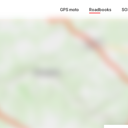
GPS moto
Roadbooks
SO