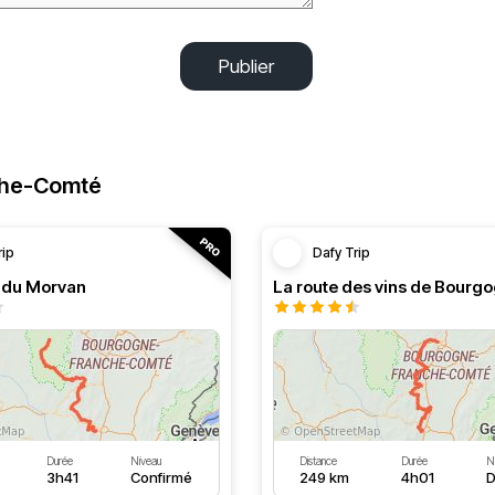
Publier
che-Comté
rip
Dafy Trip
s du Morvan
La route des vins de Bourg
Durée
Niveau
Distance
Durée
N
3h41
Confirmé
249 km
4h01
D