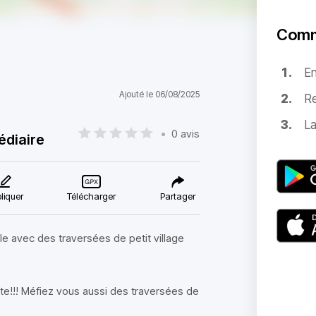
Comm
E
Ajouté le 06/08/2025
Re
La
•
0 avis
édiaire
liquer
Télécharger
Partager
e avec des traversées de petit village
te!!! Méfiez vous aussi des traversées de