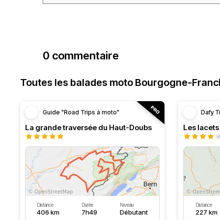
0 commentaire
Toutes les balades moto Bourgogne-Fran
Guide "Road Trips à moto"
Dafy T
La grande traversée du Haut-Doubs
Les lacet
Distance
Durée
Niveau
Distance
406 km
7h49
Débutant
227 km