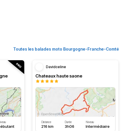
Toutes les balades moto Bourgogne-Franche-Comté
Davidceline
ogne
Chateaux haute saone
iveau
Distance
Durée
Niveau
ébutant
216 km
3h06
Intermédiaire