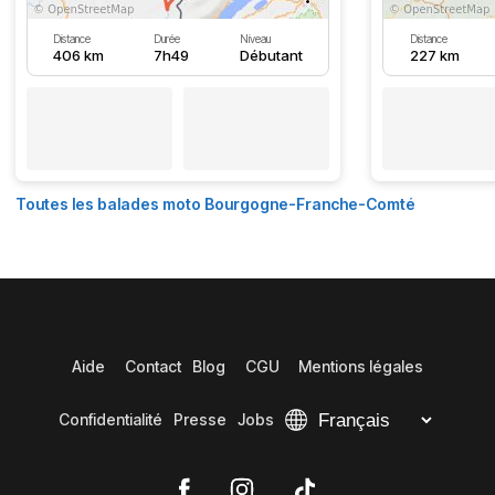
Distance
Durée
Niveau
Distance
406 km
7h49
Débutant
227 km
Toutes les balades moto Bourgogne-Franche-Comté
Aide
Contact
Blog
CGU
Mentions légales
Confidentialité
Presse
Jobs