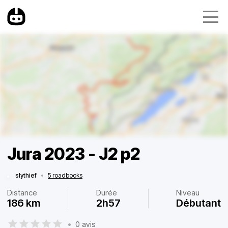
Jura 2023 - J2 p2
slythief
•
5 roadbooks
Distance
Durée
Niveau
186 km
2h57
Débutant
•
0 avis