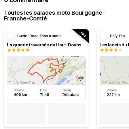
Toutes les balades moto Bourgogne-
Franche-Comté
Guide "Road Trips à moto"
Dafy Trip
La grande traversée du Haut-Doubs
Les lacets du
Distance
Durée
Niveau
Distance
406 km
7h49
Débutant
227 km