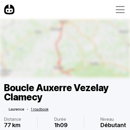
Boucle Auxerre Vezelay
Clamecy
Laurence
•
1 roadbook
Distance
Durée
Niveau
77 km
1h09
Débutant