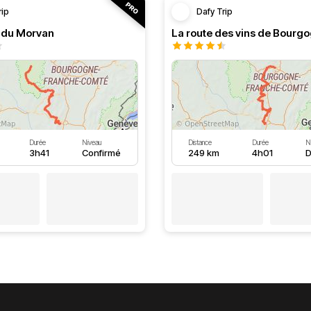
rip
Dafy Trip
s du Morvan
La route des vins de Bourg
Durée
Niveau
Distance
Durée
N
3h41
Confirmé
249 km
4h01
D