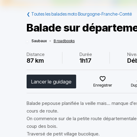
❮
Toutes les balades moto Bourgogne-Franche-Comté
Balade sur départeme
Saubaux
•
8 roadbooks
Distance
Durée
Nive
87 km
1h17
Dé
Lancer le guidage
Enregistrer
Dup
Balade pepouse planifiée la veille mais... manque d'
cours de route.
On commence sur de la petite route départementale
coup des bois.
Traversé de petit village bucolique.