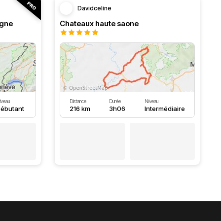
Davidceline
ogne
Chateaux haute saone
iveau
Distance
Durée
Niveau
ébutant
216 km
3h06
Intermédiaire