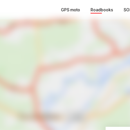
GPS moto
Roadbooks
SO