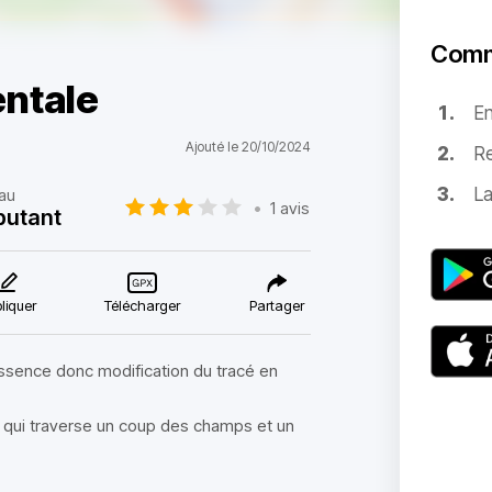
Comm
ntale
E
Ajouté le 20/10/2024
Re
La
au
•
1 avis
butant
liquer
Télécharger
Partager
essence donc modification du tracé en
 qui traverse un coup des champs et un