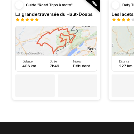
Guide "Road Trips à moto"
Dafy T
La grande traversée du Haut-Doubs
Les lacet
Distance
Durée
Niveau
Distance
406 km
7h49
Débutant
227 km