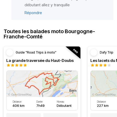
débutant allez y tranquille
Répondre
Toutes les balades moto Bourgogne-
Franche-Comté
Guide "Road Trips à moto"
Dafy Trip
La grande traversée du Haut-Doubs
Les lacets du
Distance
Durée
Niveau
Distance
406 km
7h49
Débutant
227 km