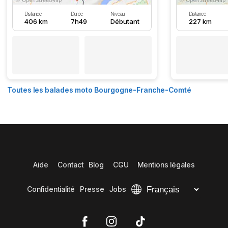
Distance
Durée
Niveau
Distance
406 km
7h49
Débutant
227 km
Toutes les balades moto Bourgogne-Franche-Comté
Aide
Contact
Blog
CGU
Mentions légales
Confidentialité
Presse
Jobs