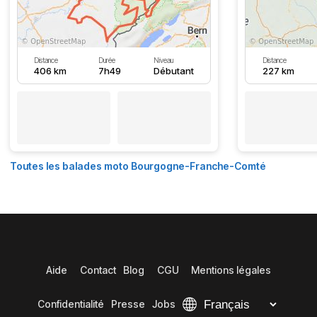
Distance
Durée
Niveau
Distance
406 km
7h49
Débutant
227 km
Toutes les balades moto Bourgogne-Franche-Comté
Aide
Contact
Blog
CGU
Mentions légales
Confidentialité
Presse
Jobs