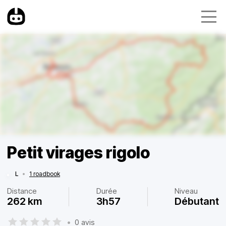
Petit virages rigolo
L
•
1 roadbook
Distance
Durée
Niveau
262 km
3h57
Débutant
•
0 avis