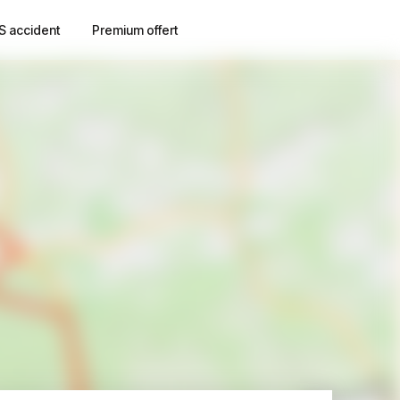
S accident
Premium offert