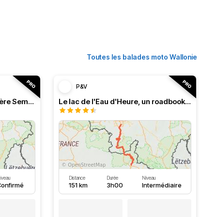
Toutes les balades moto Wallonie
P&V
Roadbook franco-belge, rivière Semois dans les Ardennes
Le lac de l'Eau d'Heure, un roadbook rafraîchissant
iveau
Distance
Durée
Niveau
onfirmé
151 km
3h00
Intermédiaire