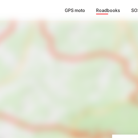
GPS moto
Roadbooks
SO