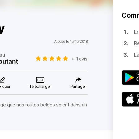
Comm
y
E
Ajouté le 15/10/2018
Re
La
eau
•
1 avis
butant
liquer
Télécharger
Partager
age que nos routes belges soient dans un