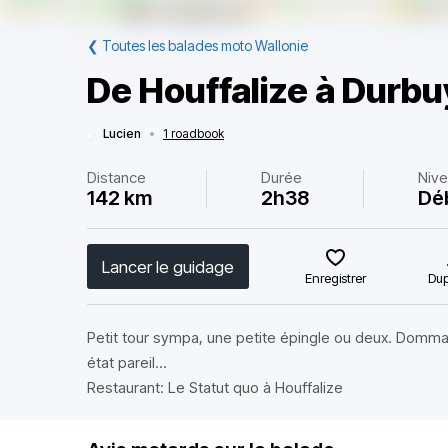
❮
Toutes les balades moto Wallonie
De Houffalize à Durbu
Lucien
•
1 roadbook
Distance
Durée
Niv
142 km
2h38
Dé
Lancer le guidage
Enregistrer
Dup
Petit tour sympa, une petite épingle ou deux. Domm
état pareil...
Restaurant: Le Statut quo à Houffalize