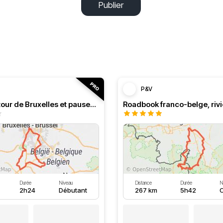
Publier
P&V
Boucle autour de Bruxelles et pauses au bord de l'eau
Durée
Niveau
Distance
Durée
N
2h24
Débutant
267 km
5h42
C