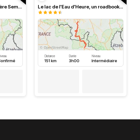
Roadbook franco-belge, rivière Semois dans les Ardennes
Le lac de l'Eau d'Heure, un roadbook rafraîchissant
iveau
Distance
Durée
Niveau
onfirmé
151 km
3h00
Intermédiaire