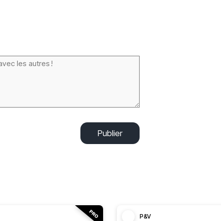
Publier
P&V