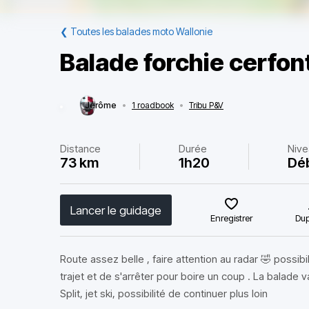
❮
Toutes les balades moto Wallonie
Balade forchie cerfon
Jérôme
•
1 roadbook
•
Tribu P&V
Distance
Durée
Nive
73 km
1h20
Dé
Lancer le guidage
Enregistrer
Dup
Route assez belle , faire attention au radar 🤣 possibili
trajet et de s'arrêter pour boire un coup . La balade 
Split, jet ski, possibilité de continuer plus loin