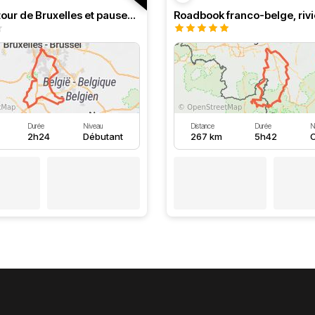
Boucle autour de Bruxelles et pauses au bord de l'eau
Durée
Niveau
Distance
Durée
N
2h24
Débutant
267 km
5h42
C