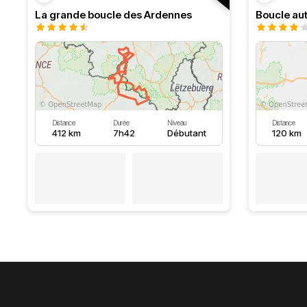
La grande boucle des Ardennes
Distance
Durée
Niveau
Distance
412 km
7h42
Débutant
120 km