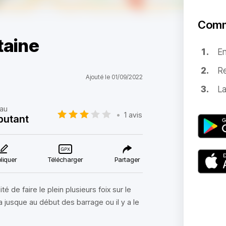
Comm
taine
E
Re
Ajouté le 01/09/2022
La
au
•
1 avis
butant
liquer
Télécharger
Partager
té de faire le plein plusieurs foix sur le
va jusque au début des barrage ou il y a le