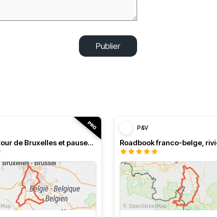
Publier
P&V
Boucle autour de Bruxelles et pauses au bord de l'eau