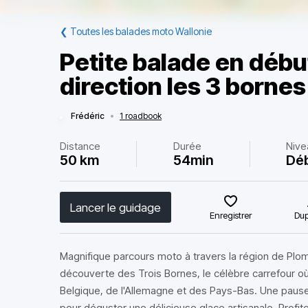
❮
Toutes les balades moto Wallonie
Petite balade en débu
direction les 3 bornes
Frédéric
•
1 roadbook
Distance
Durée
Nive
50 km
54min
Dé
Lancer le guidage
Enregistrer
Dup
Magnifique parcours moto à travers la région de Plom
découverte des Trois Bornes, le célèbre carrefour où 
Belgique, de l'Allemagne et des Pays-Bas. Une paus
pour déguster une délicieuse glace artisanale. Prof