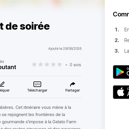
Comm
t de soirée
E
Re
Ajouté le 29/06/2026
La
au
•
0 avis
butant
liquer
Télécharger
Partager
bières. Cet itinéraire vous mène à la
se rejoignent les frontières de la
e gourmande s'impose à la Gelato Farm
itez des routes sinueuses et des paysages