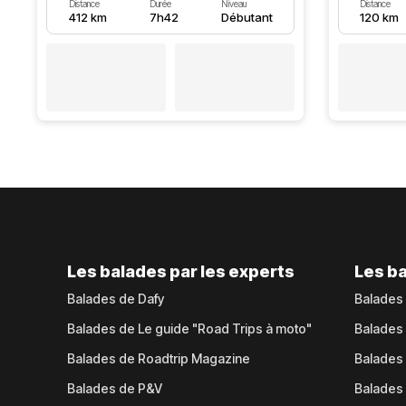
Distance
Durée
Niveau
Distance
412 km
7h42
Débutant
120 km
Les balades par les experts
Les ba
Balades de Dafy
Balades
Balades de Le guide "Road Trips à moto"
Balades
Balades de Roadtrip Magazine
Balades 
Balades de P&V
Balades