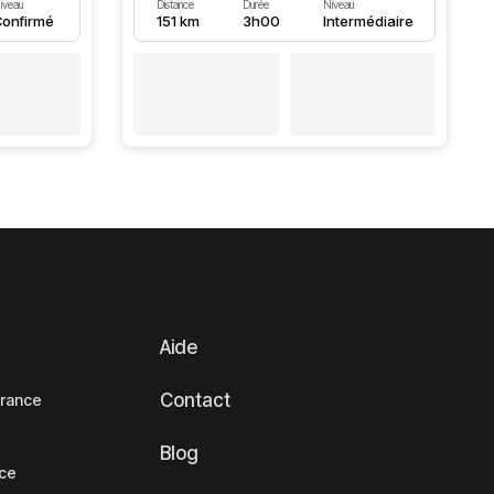
iveau
Distance
Durée
Niveau
onfirmé
151 km
3h00
Intermédiaire
Aide
Contact
France
Blog
nce