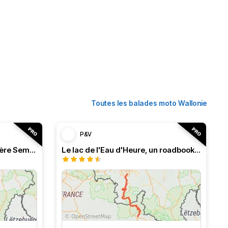
Toutes les balades moto Wallonie
P&V
Roadbook franco-belge, rivière Semois dans les Ardennes
Le lac de l'Eau d'Heure, un roadbook rafraîchissant