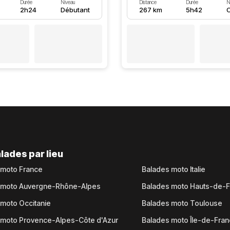
Durée
Niveau
Distance
Durée
N
2h24
Débutant
267 km
5h42
C
lades par lieu
 moto France
Balades moto Italie
 moto Auvergne-Rhône-Alpes
Balades moto Hauts-de-
moto Occitanie
Balades moto Toulouse
 moto Provence-Alpes-Côte d'Azur
Balades moto Île-de-Fra