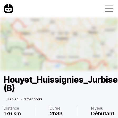
Houyet_Huissignies_Jurbise
(B)
Fabien
•
3 roadbooks
Distance
Durée
Niveau
176 km
2h33
Débutant