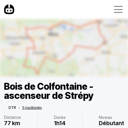
Bois de Colfontaine -
ascenseur de Strépy
DTR
•
5 roadbooks
Distance
Durée
Niveau
77 km
1h14
Débutant