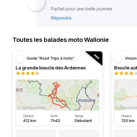
Parfait pour une belle journée
Répondre
Toutes les balades moto Wallonie
Guide "Road Trips à moto"
Vivium
La grande boucle des Ardennes
Distance
Durée
Niveau
Distance
412 km
7h42
Débutant
120 km