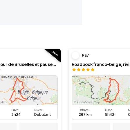
P&V
Boucle autour de Bruxelles et pauses au bord de l'eau
Durée
Niveau
Distance
Durée
N
2h24
Débutant
267 km
5h42
C