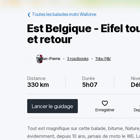
❮
Toutes les balades moto Wallonie
Est Belgique - Eifel t
et retour
Jean-Pierre
•
3 roadbooks
•
Tribu P&V
Distance
Durée
Niv
330 km
5h07
Dé
Lancer le guidage
Enregistrer
Dup
Tout est magnifique sur cette balade, bitume, Nature, p
évidemment, depuis 10 ans, jamais de moto le WE. L