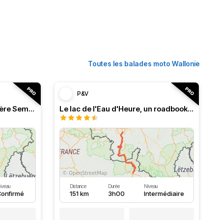
Toutes les balades moto Wallonie
P&V
Roadbook franco-belge, rivière Semois dans les Ardennes
Le lac de l'Eau d'Heure, un roadbook rafraîchissant
iveau
Distance
Durée
Niveau
onfirmé
151 km
3h00
Intermédiaire