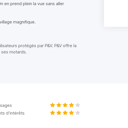
n en prend plein la vue sans aller
village magnifique.
tilisateurs protégés par P&V. P&V offre la
s ses motards.
sages
nts d’intérêts