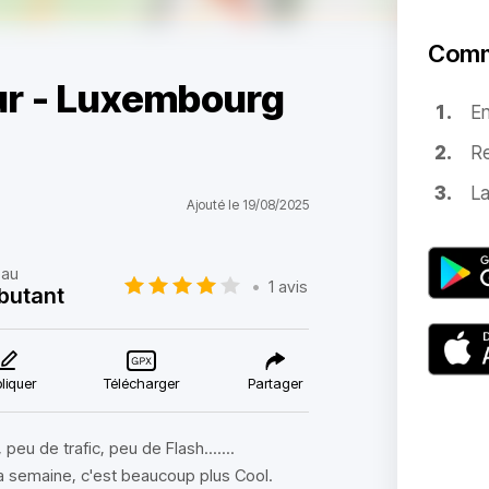
Comm
our - Luxembourg
E
Re
La
Ajouté le 19/08/2025
eau
•
1 avis
butant
liquer
Télécharger
Partager
eu de trafic, peu de Flash.......
a semaine, c'est beaucoup plus Cool.