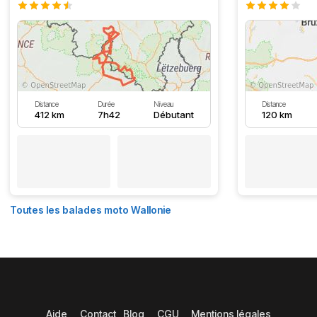
Distance
Durée
Niveau
Distance
412 km
7h42
Débutant
120 km
Toutes les balades moto Wallonie
Aide
Contact
Blog
CGU
Mentions légales