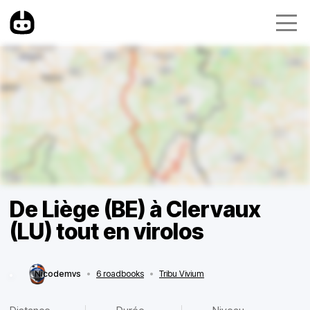
De Liège (BE) à Clervaux
(LU) tout en virolos
Nicodemvs
•
6 roadbooks
•
Tribu Vivium