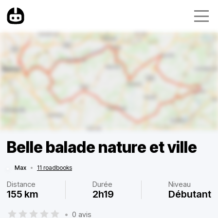
Belle balade nature et ville
Max
•
11 roadbooks
Distance
Durée
Niveau
155 km
2h19
Débutant
•
0 avis