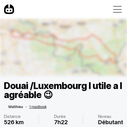
Douai /Luxembourg l utile a l
agréable 😉
Matthieu
•
1 roadbook
Distance
Durée
Niveau
526 km
7h22
Débutant