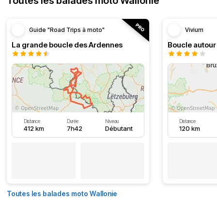
Toutes les balades moto Wallonie
Guide "Road Trips à moto"
Vivium
La grande boucle des Ardennes
Distance
Durée
Niveau
Distance
412 km
7h42
Débutant
120 km
Toutes les balades moto Wallonie