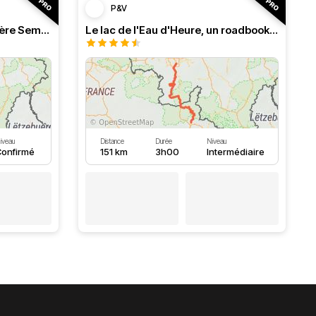
P&V
Roadbook franco-belge, rivière Semois dans les Ardennes
Le lac de l'Eau d'Heure, un roadbook rafraîchissant
iveau
Distance
Durée
Niveau
onfirmé
151 km
3h00
Intermédiaire