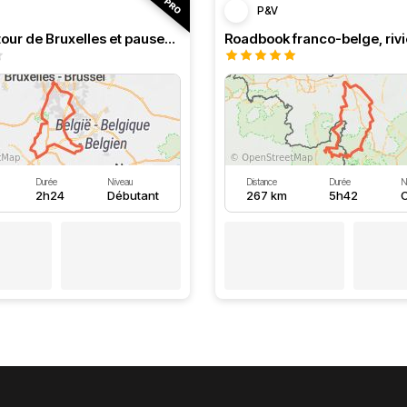
P&V
Boucle autour de Bruxelles et pauses au bord de l'eau
Durée
Niveau
Distance
Durée
N
2h24
Débutant
267 km
5h42
C