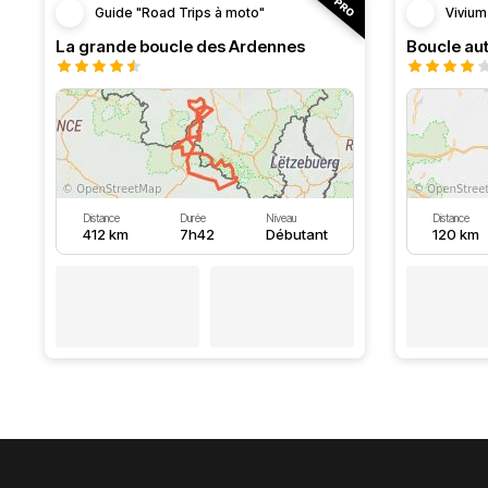
Guide "Road Trips à moto"
Vivium
La grande boucle des Ardennes
Distance
Durée
Niveau
Distance
412 km
7h42
Débutant
120 km