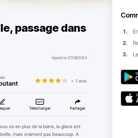
Comm
ille, passage dans
E
Re
La
Ajouté le 27/08/2024
eau
•
1 avis
butant
liquer
Télécharger
Partager
us où en plus de la bière, la glace est
 belle, mais vraiment pas beaucoup. A