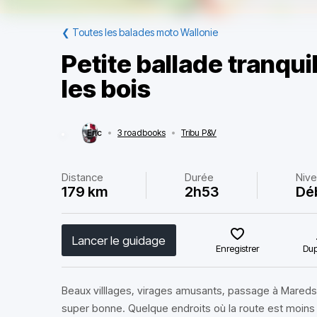
❮
Toutes les balades moto Wallonie
Petite ballade tranqu
les bois
Eric
•
3 roadbooks
•
Tribu P&V
Distance
Durée
Niv
179 km
2h53
Dé
Lancer le guidage
Enregistrer
Dup
Beaux villlages, virages amusants, passage à Maredso
super bonne. Quelque endroits où la route est moins