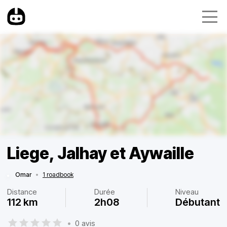
Liege, Jalhay et Aywaille
Omar
•
1 roadbook
Distance
Durée
Niveau
112 km
2h08
Débutant
•
0 avis