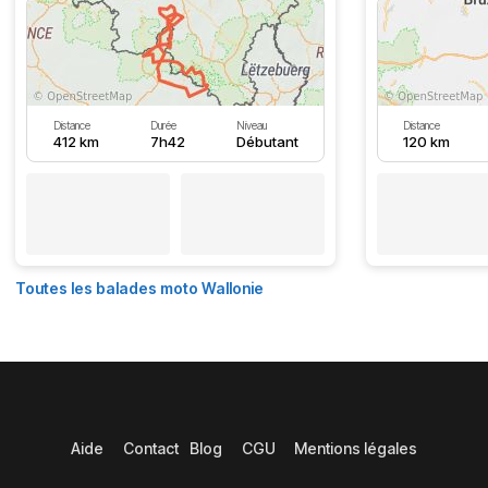
Distance
Durée
Niveau
Distance
412 km
7h42
Débutant
120 km
Toutes les balades moto Wallonie
Aide
Contact
Blog
CGU
Mentions légales