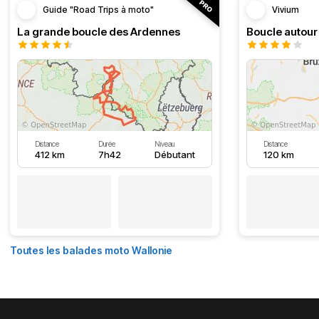
Guide "Road Trips à moto"
Vivium
La grande boucle des Ardennes
Distance
Durée
Niveau
Distance
412 km
7h42
Débutant
120 km
Toutes les balades moto Wallonie