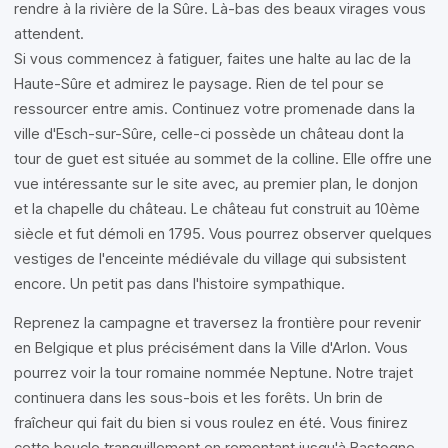
rendre à la rivière de la Sûre. Là-bas des beaux virages vous
attendent.
Si vous commencez à fatiguer, faites une halte au lac de la
Haute-Sûre et admirez le paysage. Rien de tel pour se
ressourcer entre amis. Continuez votre promenade dans la
ville d'Esch-sur-Sûre, celle-ci possède un château dont la
tour de guet est située au sommet de la colline. Elle offre une
vue intéressante sur le site avec, au premier plan, le donjon
et la chapelle du château. Le château fut construit au 10ème
siècle et fut démoli en 1795. Vous pourrez observer quelques
vestiges de l'enceinte médiévale du village qui subsistent
encore. Un petit pas dans l'histoire sympathique.
Reprenez la campagne et traversez la frontière pour revenir
en Belgique et plus précisément dans la Ville d'Arlon. Vous
pourrez voir la tour romaine nommée Neptune. Notre trajet
continuera dans les sous-bois et les forêts. Un brin de
fraîcheur qui fait du bien si vous roulez en été. Vous finirez
cette boucle tranquillement en remontant jusqu'à Bastogne.