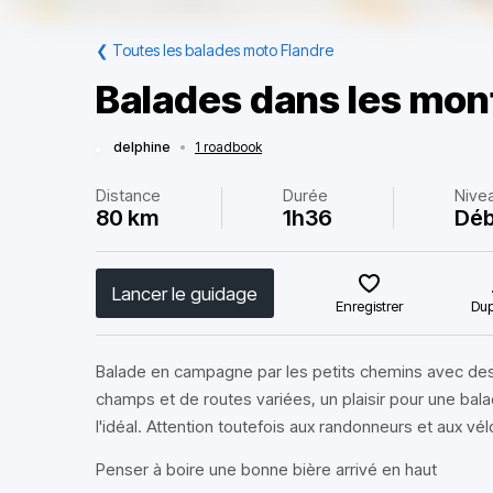
❮
Toutes les balades moto Flandre
Balades dans les mon
delphine
•
1 roadbook
Distance
Durée
Nive
80 km
1h36
Déb
Lancer le guidage
Enregistrer
Dup
Balade en campagne par les petits chemins avec des 
champs et de routes variées, un plaisir pour une bal
l'idéal. Attention toutefois aux randonneurs et aux vé
Penser à boire une bonne bière arrivé en haut