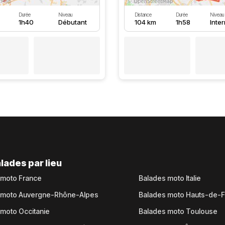
Durée
Niveau
Distance
Durée
Niveau
1h40
Débutant
104 km
1h58
Inte
lades par lieu
 moto France
Balades moto Italie
 moto Auvergne-Rhône-Alpes
Balades moto Hauts-de-
moto Occitanie
Balades moto Toulouse