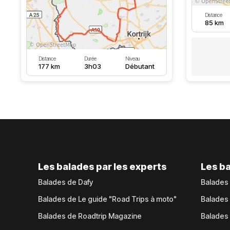
Distance
85 km
Distance
Durée
Niveau
177 km
3h03
Débutant
Les balades par les experts
Les ba
Balades de Dafy
Balades
Balades de Le guide "Road Trips à moto"
Balades
Balades de Roadtrip Magazine
Balades 