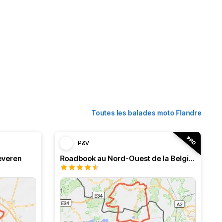
Toutes les balades moto Flandre
P&V
everen
Roadbook au Nord-Ouest de la Belgique, boucle à Lommel