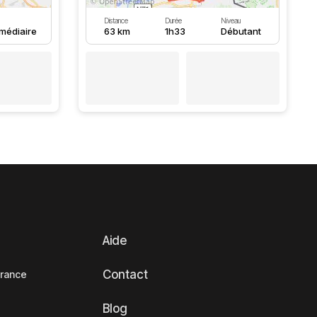
Distance
Durée
Niveau
rmédiaire
63 km
1h33
Débutant
Aide
Contact
France
Blog