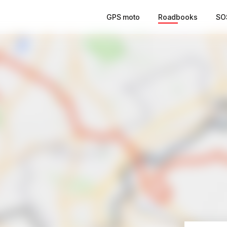
GPS moto
Roadbooks
SO