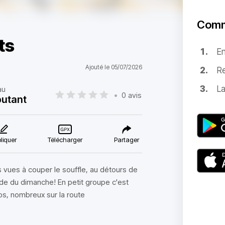
Comm
ts
E
Ajouté le 05/07/2026
Re
La
au
•
0 avis
utant
liquer
Télécharger
Partager
vues à couper le souffle, au détours de
ade du dimanche! En petit groupe c'est
los, nombreux sur la route