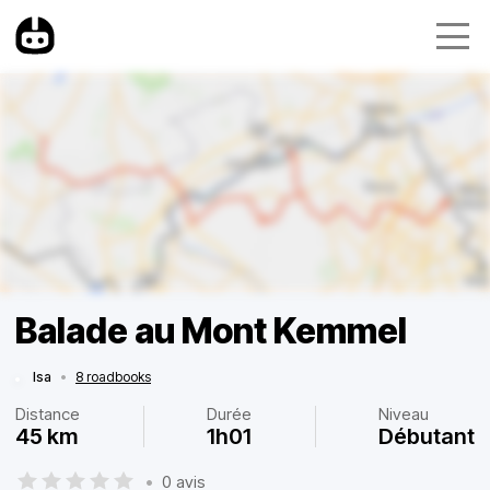
Balade au Mont Kemmel
Isa
•
8 roadbooks
Distance
Durée
Niveau
45 km
1h01
Débutant
•
0 avis