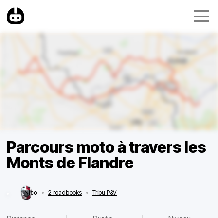
Parcours moto à travers les
Monts de Flandre
Nico
•
2 roadbooks
•
Tribu P&V