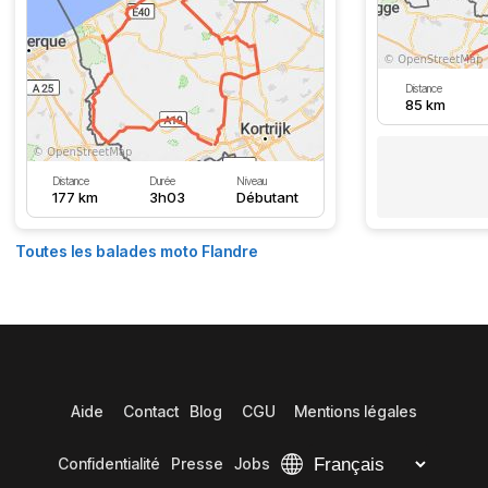
Distance
85 km
Distance
Durée
Niveau
177 km
3h03
Débutant
Toutes les balades moto Flandre
Aide
Contact
Blog
CGU
Mentions légales
Confidentialité
Presse
Jobs