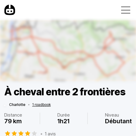
À cheval entre 2 frontières
Charlotte
•
1 roadbook
Distance
Durée
Niveau
79 km
1h21
Débutant
•
1 avis