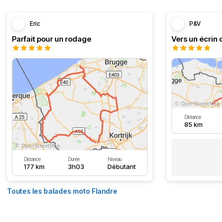
Eric
P&V
Parfait pour un rodage
Vers un écrin 
Distance
85 km
Distance
Durée
Niveau
177 km
3h03
Débutant
Toutes les balades moto Flandre