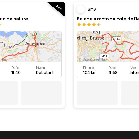
Bmw
rin de nature
Balade à moto du coté de B
Durée
Niveau
Distance
Durée
Niveau
1h40
Débutant
104 km
1h58
Inte