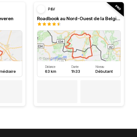
P&V
everen
Roadbook au Nord-Ouest de la Belgique, boucle à Lommel
Distance
Durée
Niveau
rmédiaire
63 km
1h33
Débutant