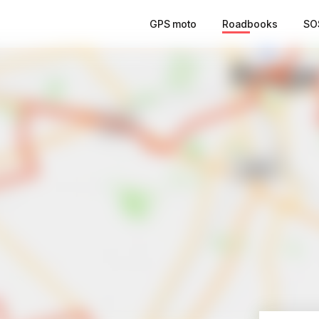
GPS moto
Roadbooks
SO