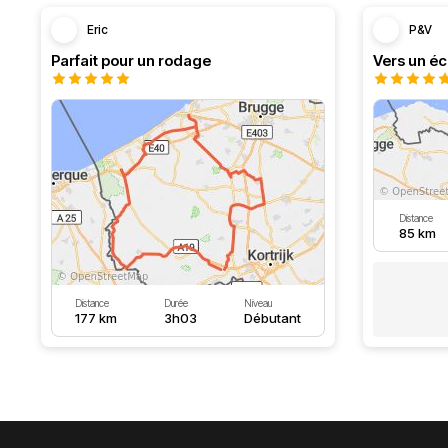
Eric
P&V
Parfait pour un rodage
Vers un éc
Distance
85 km
Distance
Durée
Niveau
177 km
3h03
Débutant