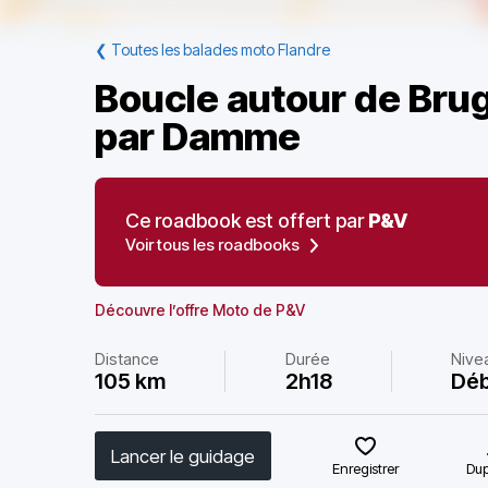
❮
Toutes les balades moto Flandre
Boucle autour de Bru
par Damme
Ce roadbook est offert par
P&V
Voir tous les roadbooks
Découvre l’offre Moto de P&V
Distance
Durée
Nive
105 km
2h18
Déb
Lancer le guidage
Enregistrer
Dup