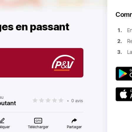
Comm
ges en passant
E
Re
La
au
•
0 avis
utant
liquer
Télécharger
Partager